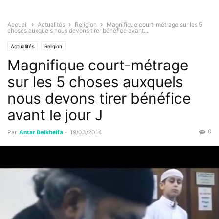
Accueil
Actualités
Religion
Magnifique court-métrage sur les 5
choses auxquels nous devons tirer bénéfice avant...
Actualités
Religion
Magnifique court-métrage
sur les 5 choses auxquels
nous devons tirer bénéfice
avant le jour J
0
Par
Antar Belkhelfa
-
19/03/2014