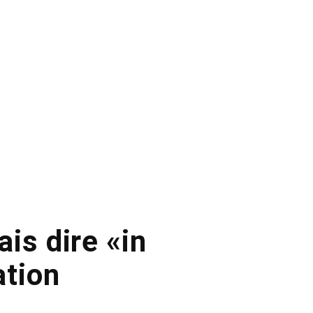
is dire «in
ation