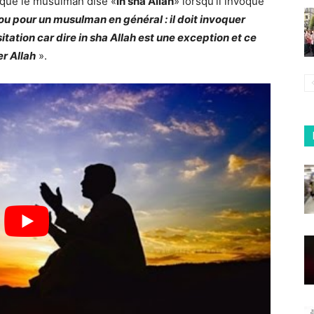
s que le musulman dise «
in sha Allah
» lorsqu’il invoque
, ou pour un musulman en général : il doit invoquer
ation car dire in sha Allah est une exception et ce
r Allah
».