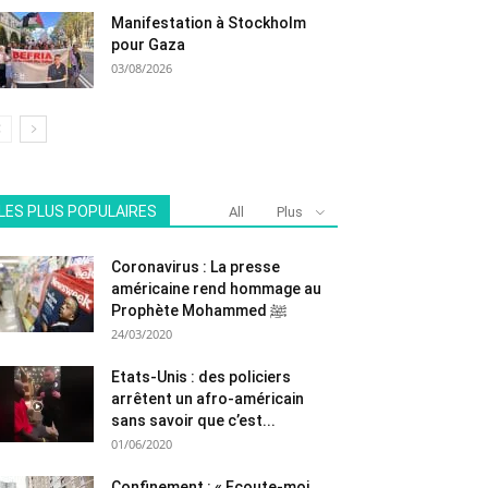
Manifestation à Stockholm
pour Gaza
03/08/2026
LES PLUS POPULAIRES
All
Plus
Coronavirus : La presse
américaine rend hommage au
Prophète Mohammed ﷺ
24/03/2020
Etats-Unis : des policiers
arrêtent un afro-américain
sans savoir que c’est...
01/06/2020
Confinement : « Ecoute-moi