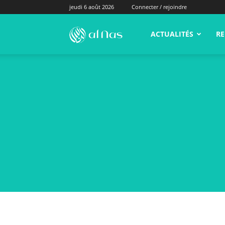
jeudi 6 août 2026
Connecter / rejoindre
alNas.fr
ACTUALITÉS
RE