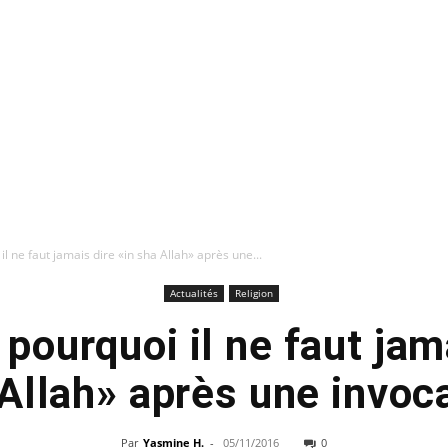
l ne faut jamais dire «in sha Allah» après une...
Actualités
Religion
pourquoi il ne faut jama
Allah» après une invoc
Par
Yasmine H.
-
05/11/2016
0