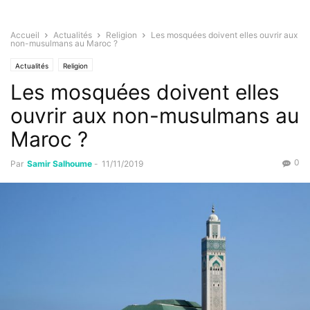
Accueil
Actualités
Religion
Les mosquées doivent elles ouvrir aux
non-musulmans au Maroc ?
Actualités
Religion
Les mosquées doivent elles
ouvrir aux non-musulmans au
Maroc ?
0
Par
Samir Salhoume
-
11/11/2019