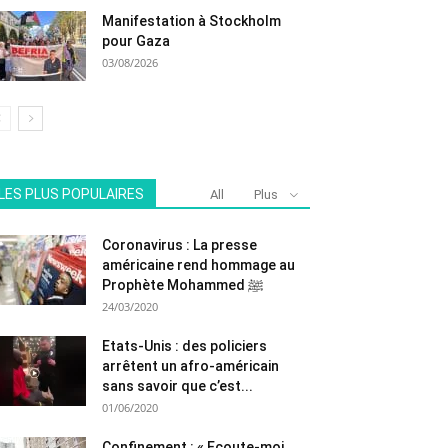
Manifestation à Stockholm
pour Gaza
03/08/2026
LES PLUS POPULAIRES
All
Plus
Coronavirus : La presse
américaine rend hommage au
Prophète Mohammed ﷺ
24/03/2020
Etats-Unis : des policiers
arrêtent un afro-américain
sans savoir que c’est...
01/06/2020
Confinement : « Ecoute-moi