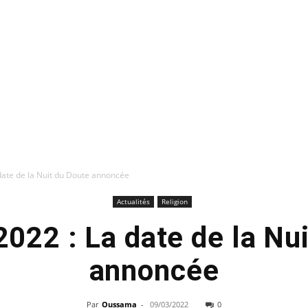
ate de la Nuit du Doute annoncée
Actualités
Religion
022 : La date de la Nui
annoncée
Par
Oussama
-
09/03/2022
0