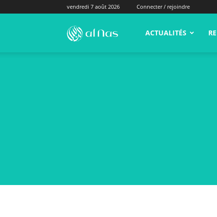
vendredi 7 août 2026
Connecter / rejoindre
alNas.fr
ACTUALITÉS
RE