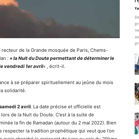
r
Ya
De
pr
re
au
pr
e recteur de la Grande mosquée de Paris, Chems-
dan :
« la Nuit du Doute permettant de déterminer le
 vendredi 1er avril
« , écrit-il.
ance à se préparer spirituellement au jeûne du mois
a solidarité.
amedi 2 avril
. La date précise et officielle est
ors de la Nuit du Doute. C’est à la suite de
rminée la fin de Ramadan (autour du 2 mai 2022). Bien
e respecter la tradition prophétique qui veut que l’on
 avoir cherché le croissant de lune au soir du 29ème