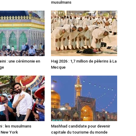
musulmans
ni : une cérémonie en
Hajj 2026 : 1,7 million de pèlerins à La
ge
Mecque
 : les musulmans
Mashhad candidate pour devenir
r New York
capitale du tourisme du monde