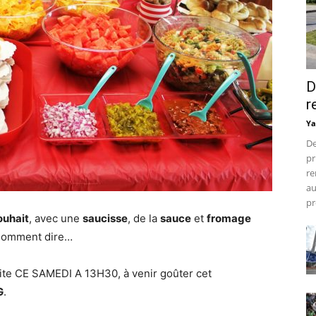
D
r
Ya
De
pr
re
au
pr
ouhait
, avec une
saucisse
, de la
sauce
et
fromage
Comment dire…
vite CE SAMEDI A 13H30, à venir goûter cet
G
.