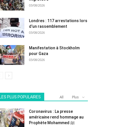
03/08/2026
Londres : 117 arrestations lors
d’un rassemblement
03/08/2026
Manifestation à Stockholm
pour Gaza
03/08/2026
LES PLUS POPULAIRES
All
Plus
Coronavirus : La presse
américaine rend hommage au
Prophète Mohammed ﷺ