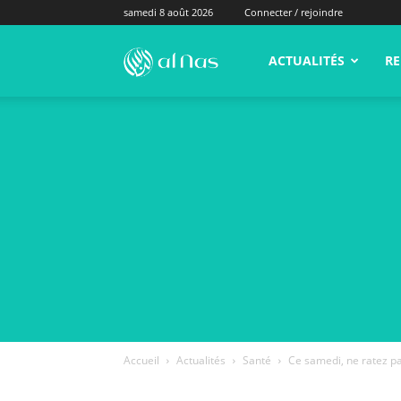
samedi 8 août 2026
Connecter / rejoindre
alNas.fr
ACTUALITÉS
RE
Accueil
Actualités
Santé
Ce samedi, ne ratez 