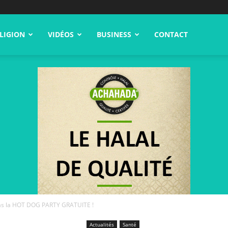
LIGION
VIDÉOS
BUSINESS
CONTACT
pas la HOT DOG PARTY GRATUITE !
Actualités
Santé