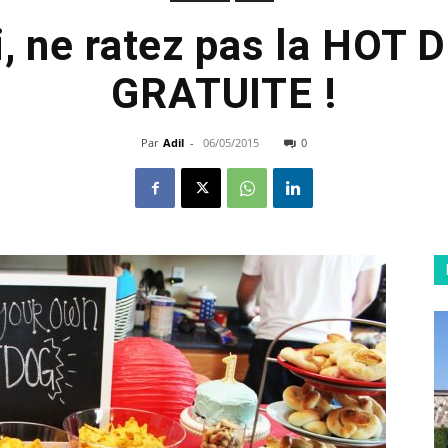
, ne ratez pas la HOT
GRATUITE !
Par
Adil
-
06/05/2015
0