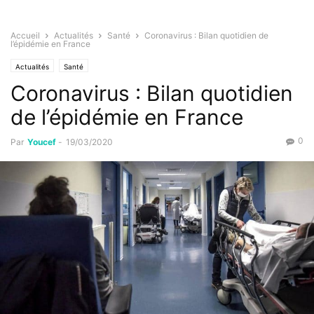
Accueil
Actualités
Santé
Coronavirus : Bilan quotidien de
l’épidémie en France
Actualités
Santé
Coronavirus : Bilan quotidien
de l’épidémie en France
0
Par
Youcef
-
19/03/2020