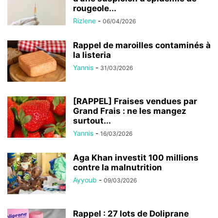
rougeole...
Rizlene
-
06/04/2026
Rappel de maroilles contaminés à
la listeria
Yannis
-
31/03/2026
[RAPPEL] Fraises vendues par
Grand Frais : ne les mangez
surtout...
Yannis
-
16/03/2026
Aga Khan investit 100 millions
contre la malnutrition
Ayyoub
-
09/03/2026
Rappel : 27 lots de Doliprane