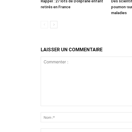
Rappel : 27 lots de Doliprane enfant
Des scienti
retirés en France
poumon-sur-
maladies
LAISSER UN COMMENTAIRE