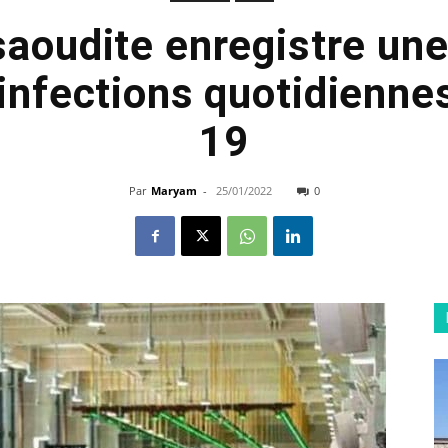
saoudite enregistre un
 infections quotidienne
19
Par
Maryam
-
25/01/2022
0