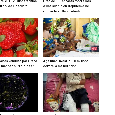
re le HPV : dispararition
Près de 100 enfants morts lors
 col de l’utérus ?
d’une suspicion d’épidémie de
rougeole au Bangladesh
aises vendues par Grand
Aga Khan investit 100 millions
es mangez surtout pas !
contre la malnutrition