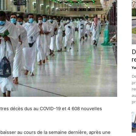
D
r
Ya
De
pr
re
au
pr
utres décès dus au COVID-19 et 4 608 nouvelles
aisser au cours de la semaine dernière, après une