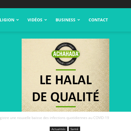
LIGION
VIDÉOS
BUSINESS
CONTACT
gistre une nouvelle baisse des infections quotidiennes au COVID-19
Actualités
Santé