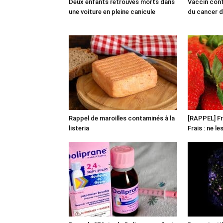
Deux enfants retrouvés morts dans
Vaccin cont
une voiture en pleine canicule
du cancer du
Rappel de maroilles contaminés à la
[RAPPEL] Fr
listeria
Frais : ne l