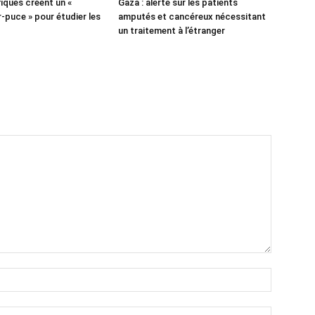
fiques créent un «
Gaza : alerte sur les patients
puce » pour étudier les
amputés et cancéreux nécessitant
un traitement à l’étranger