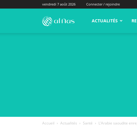
vendredi 7 août 2026
Connecter / rejoindre
alNas.fr
ACTUALITÉS
RE
Accueil
Actualités
Santé
L’Arabie saoudite enre