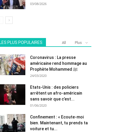
03/08/2026
LES PLUS POPULAIRES
All
Plus
Coronavirus : La presse
américaine rend hommage au
Prophète Mohammed ﷺ
24/03/2020
Etats-Unis : des policiers
arrêtent un afro-américain
sans savoir que c’est...
01/06/2020
Confinement : « Ecoute-moi
bien. Maintenant, tu prends ta
voiture et tu...