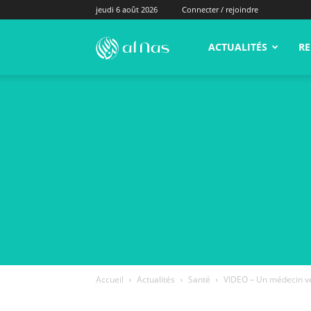
jeudi 6 août 2026
Connecter / rejoindre
alNas.fr
ACTUALITÉS
RE
Accueil
Actualités
Santé
VIDEO – Un médecin ve