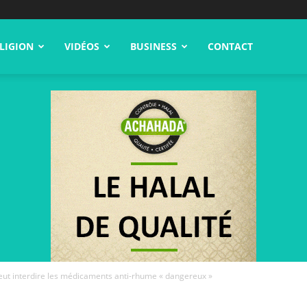
LIGION
VIDÉOS
BUSINESS
CONTACT
ut interdire les médicaments anti-rhume « dangereux »