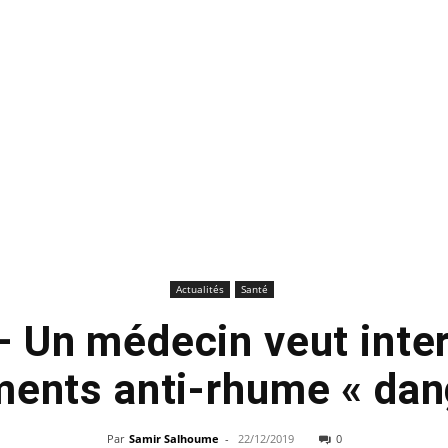
Actualités
Santé
 Un médecin veut inter
ents anti-rhume « dan
Par
Samir Salhoume
-
22/12/2019
0