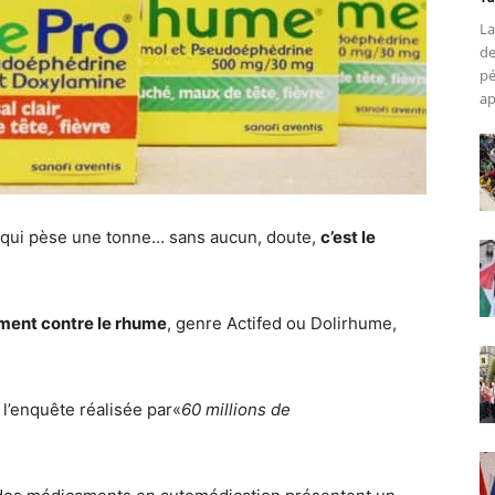
La
de
pé
ap
ête qui pèse une tonne… sans aucun, doute,
c’est le
ment contre le rhume
, genre Actifed ou Dolirhume,
t l’enquête réalisée par«
60 millions de