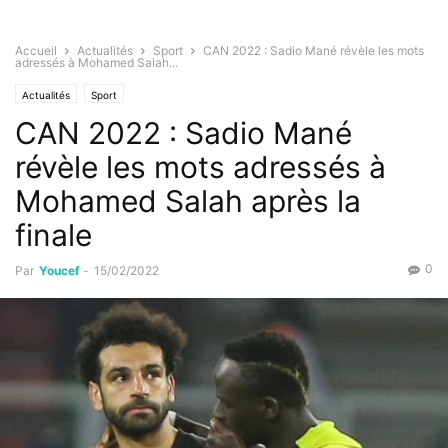
Accueil
Actualités
Sport
CAN 2022 : Sadio Mané révèle les mots
adressés à Mohamed Salah...
Actualités
Sport
CAN 2022 : Sadio Mané
révèle les mots adressés à
Mohamed Salah après la
finale
0
Par
Youcef
-
15/02/2022