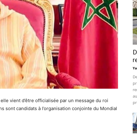
D
r
Ya
De
pr
re
au
 elle vient d’être officialisée par un message du roi
pr
s sont candidats à l’organisation conjointe du Mondial