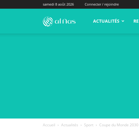
samedi 8 août 2026
Connecter / rejoindre
alNas.fr
ACTUALITÉS
RE
Accueil
Actualités
Sport
Coupe du Monde 2030 :