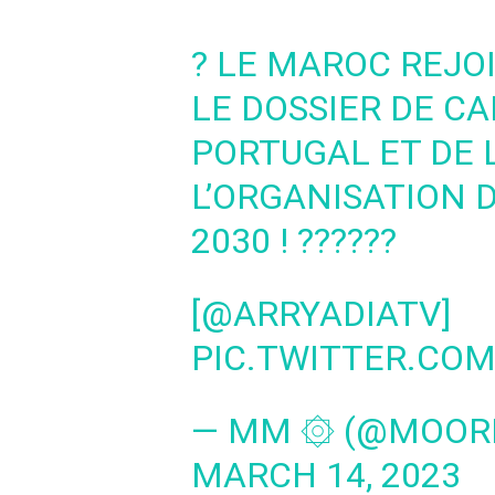
? LE MAROC REJO
LE DOSSIER DE C
PORTUGAL ET DE 
L’ORGANISATION 
2030 ! ??????
[
@ARRYADIATV
]
PIC.TWITTER.CO
— MM ۞ (@MOOR
MARCH 14, 2023