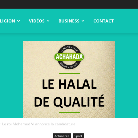
LIGION
VIDÉOS
BUSINESS
CONTACT
 Le roi Mohamed VI annonce la candidature...
Actualités
Sport