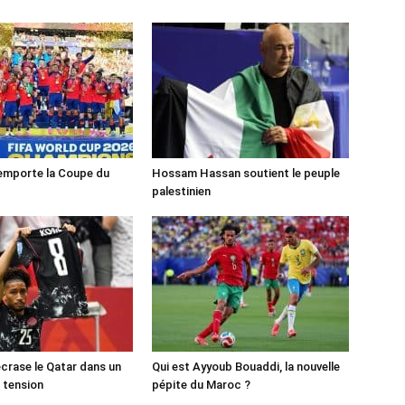
emporte la Coupe du
Hossam Hassan soutient le peuple
palestinien
crase le Qatar dans un
Qui est Ayyoub Bouaddi, la nouvelle
 tension
pépite du Maroc ?