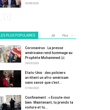
03/08/2026
LES PLUS POPULAIRES
All
Plus
Coronavirus : La presse
américaine rend hommage au
Prophète Mohammed ﷺ
24/03/2020
Etats-Unis : des policiers
arrêtent un afro-américain
sans savoir que c’est...
01/06/2020
Confinement : « Ecoute-moi
bien. Maintenant, tu prends ta
voiture et tu...