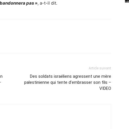
 abandonnera pas »
, a-t-il dit.
Article suivant
un
Des soldats israéliens agressent une mère
–
palestinienne qui tente d’embrasser son fils –
VIDEO