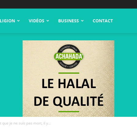
LIGION
VIDÉOS
BUSINESS
CONTACT
que je ne suis pas mort, il y...