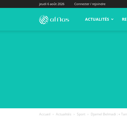
jeudi 6 août 2026
Connecter / rejoindre
alNas.fr
ACTUALITÉS
RE
Accueil
Actualités
Sport
Djamel Belmadi : « Tant 