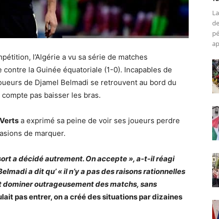
La
de
pé
ap
pétition, l’Algérie a vu sa série de matches
ale contre la Guinée équatoriale (1-0). Incapables de
oueurs de Djamel Belmadi se retrouvent au bord du
e compte pas baisser les bras.
Verts
a exprimé sa peine de voir ses joueurs perdre
ccasions de marquer.
e sort a décidé autrement. On accepte », a-t-il réagi
elmadi a dit qu’ « il n’y a pas des raisons rationnelles
eut dominer outrageusement des matchs, sans
lait pas entrer, on a créé des situations par dizaines