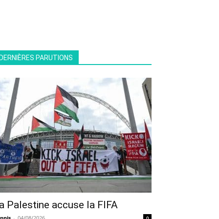
DERNIÈRES PARUTIONS
a Palestine accuse la FIFA
nnis
-
04/08/2026
0