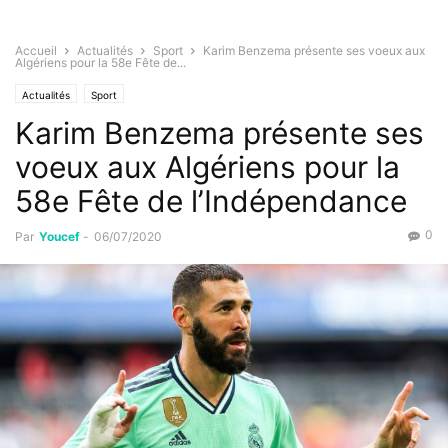
Accueil
Actualités
Sport
Karim Benzema présente ses voeux aux
Algériens pour la 58e Fête de...
Actualités
Sport
Karim Benzema présente ses
voeux aux Algériens pour la
58e Fête de l’Indépendance
0
Par
Youcef
-
06/07/2020