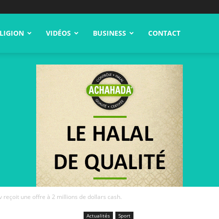
LIGION
VIDÉOS
BUSINESS
CONTACT
çoit une offre à 2 millions de dollars cash.
Actualités
Sport