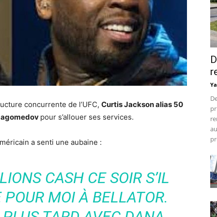
D
r
Ya
De
ructure concurrente de l’UFC,
Curtis Jackson alias 50
pr
magomedov
pour s’allouer ses services.
re
au
pr
méricain a senti une aubaine :
LLIONS CASH CE SOIR S’IL
 POUR MOI À BELLATOR.
 PLUS TARD AVEC DANA