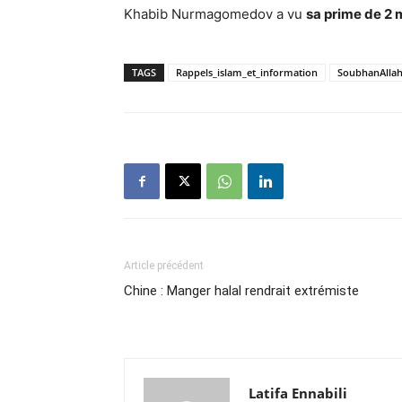
Khabib Nurmagomedov a vu
sa prime de 2 m
TAGS
Rappels_islam_et_information
SoubhanAlla
Article précédent
Chine : Manger halal rendrait extrémiste
Latifa Ennabili