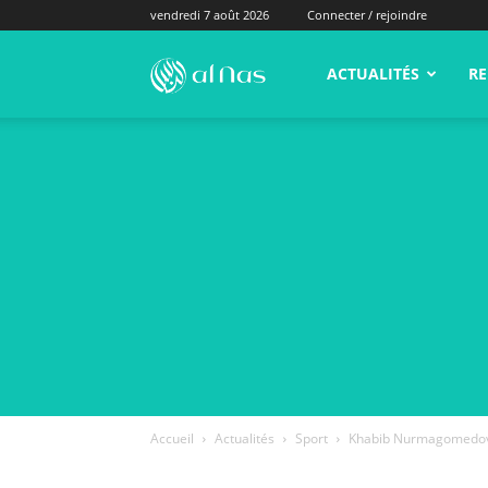
vendredi 7 août 2026
Connecter / rejoindre
alNas.fr
ACTUALITÉS
RE
Accueil
Actualités
Sport
Khabib Nurmagomedov re