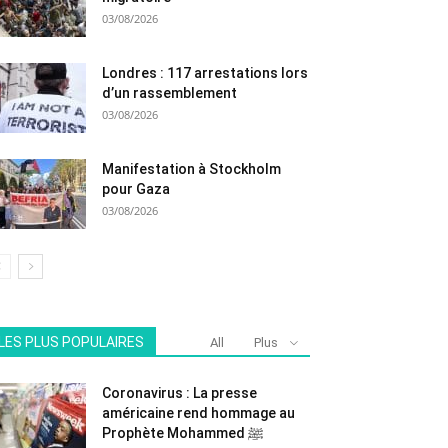
03/08/2026
Londres : 117 arrestations lors
d’un rassemblement
03/08/2026
Manifestation à Stockholm
pour Gaza
03/08/2026
LES PLUS POPULAIRES
All
Plus
Coronavirus : La presse
américaine rend hommage au
Prophète Mohammed ﷺ