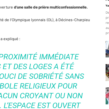
Ya
uverture
d’une salle de prière multiconfessionnelle.
De
pr
té de l’Olympique lyonnais (OL), à Décines-Charpieu
re
au
pr
a expliqué :
À PROXIMITÉ IMMÉDIATE
 ET DES LOGES A ÉTÉ
OUCI DE SOBRIÉTÉ SANS
MBOLE RELIGIEUX POUR
ACUN CROYANT OU NON
. L’ESPACE EST OUVERT