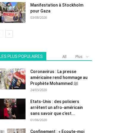
Manifestation à Stockholm
pour Gaza
03/08/2026
LES PLUS POPULAIRES
All
Plus
Coronavirus : La presse
américaine rend hommage au
Prophète Mohammed ﷺ
24/03/2020
Etats-Unis : des policiers
arrêtent un afro-américain
sans savoir que c’est...
01/06/2020
Confinement : « Ecoute-moi