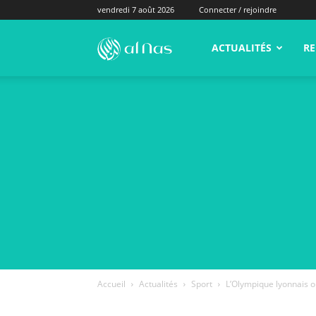
vendredi 7 août 2026
Connecter / rejoindre
alNas.fr
ACTUALITÉS
RE
Accueil
Actualités
Sport
L’Olympique lyonnais o