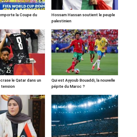
emporte la Coupe du
Hossam Hassan soutient le peuple
palestinien
crase le Qatar dans un
Qui est Ayyoub Bouaddi, la nouvelle
 tension
pépite du Maroc ?