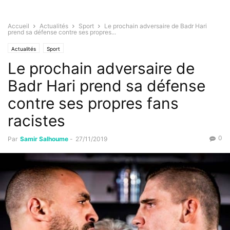
Accueil
Actualités
Sport
Le prochain adversaire de Badr Hari
prend sa défense contre ses propres...
Actualités
Sport
Le prochain adversaire de
Badr Hari prend sa défense
contre ses propres fans
racistes
0
Par
Samir Salhoume
-
27/11/2019