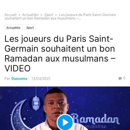
Accueil
Actualités
Sport
Les joueurs du Paris Saint-Germain
souhaitent un bon Ramadan aux musulmans –...
Actualités
Sport
Les joueurs du Paris Saint-
Germain souhaitent un bon
Ramadan aux musulmans –
VIDEO
0
Par
Oussama
-
13/04/2021