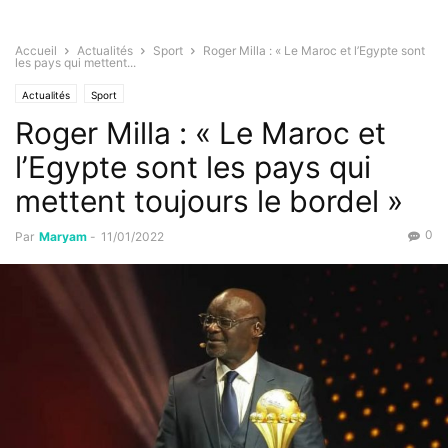
Accueil
Actualités
Sport
Roger Milla : « Le Maroc et l’Egypte sont
les pays qui mettent...
Actualités
Sport
Roger Milla : « Le Maroc et
l’Egypte sont les pays qui
mettent toujours le bordel »
0
Par
Maryam
-
11/01/2022