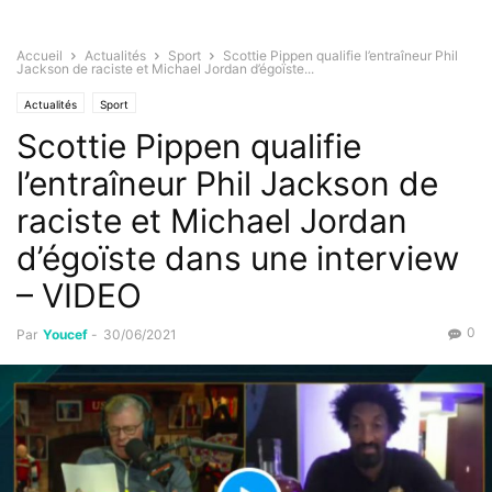
Accueil
Actualités
Sport
Scottie Pippen qualifie l’entraîneur Phil
Jackson de raciste et Michael Jordan d’égoïste...
Actualités
Sport
Scottie Pippen qualifie
l’entraîneur Phil Jackson de
raciste et Michael Jordan
d’égoïste dans une interview
– VIDEO
0
Par
Youcef
-
30/06/2021