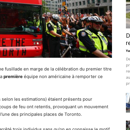
D
r
Ya
De
pr
e fusillade en marge de la célébration du premier titre
re
la
première
équipe non américaine à remporter ce
au
pr
s selon les estimations) étaient présents pour
coups de feu ont retentis, provoquant un mouvement
l’une des principales places de Toronto.
 arrêté trois individus sans qu’on en connaisse le motif.