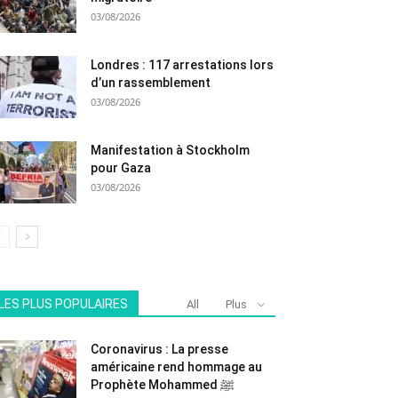
03/08/2026
Londres : 117 arrestations lors
d’un rassemblement
03/08/2026
Manifestation à Stockholm
pour Gaza
03/08/2026
LES PLUS POPULAIRES
All
Plus
Coronavirus : La presse
américaine rend hommage au
Prophète Mohammed ﷺ