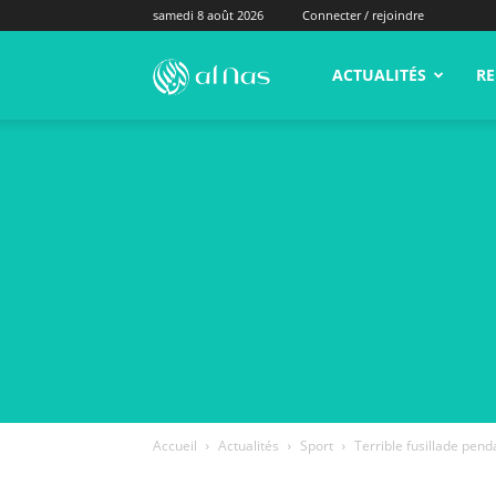
samedi 8 août 2026
Connecter / rejoindre
alNas.fr
ACTUALITÉS
RE
Accueil
Actualités
Sport
Terrible fusillade pen