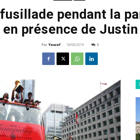
 fusillade pendant la p
 en présence de Justi
Par
Youcef
-
18/06/2019
0