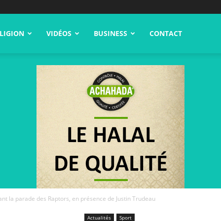
LIGION
VIDÉOS
BUSINESS
CONTACT
dant la parade des Raptors, en présence de Justin Trudeau
Actualités
Sport