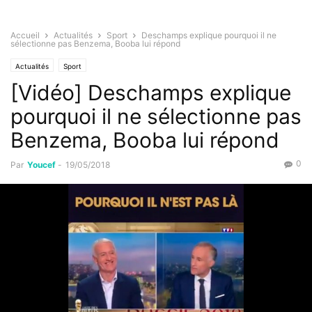
Accueil
Actualités
Sport
Deschamps explique pourquoi il ne
sélectionne pas Benzema, Booba lui répond
Actualités
Sport
[Vidéo] Deschamps explique
pourquoi il ne sélectionne pas
Benzema, Booba lui répond
0
Par
Youcef
-
19/05/2018