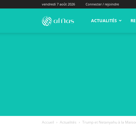
vendredi 7 août 2026
Connecter / rejoindre
alNas.fr
ACTUALITÉS
RE
Accueil
Actualités
Trump et Netanyahu à la Maison-