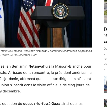
D
r
Ya
De
 ministre israélien , Benjamin Netanyahu durant une conference de presse à
pr
 Floride, le 29 December 2025
re
au
sraélien Benjamin
Netanyahu
à la Maison-Blanche pour
pr
ale. À l’issue de la rencontre, le président américain a
isjordanie, affirmant que les deux dirigeants n’étaient
on s’inscrit dans la visite officielle de cinq jours de
29 décembre.
la question du
cessez-le-feu à Gaza
ainsi que les