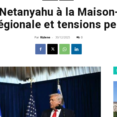
Netanyahu à la Maison
égionale et tensions p
Par
Rizlene
-
30/12/2025
0