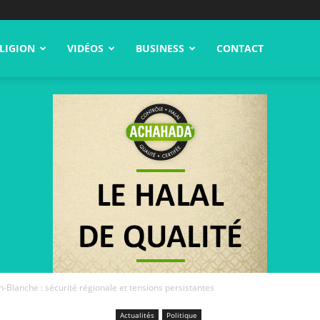
LIGION
VIDÉOS
BUSINESS
CONTACT
Blanche : sécurité régionale et tensions persistantes
Actualités
Politique