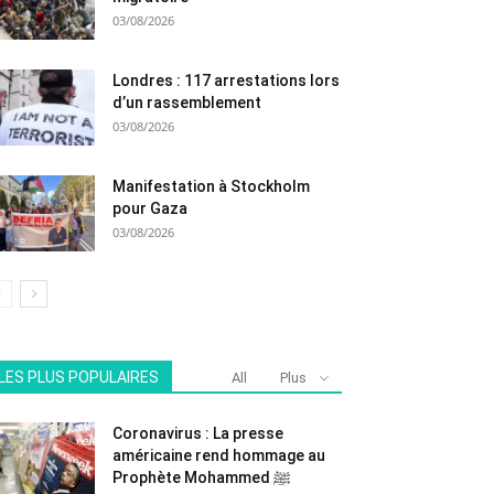
03/08/2026
Londres : 117 arrestations lors
d’un rassemblement
03/08/2026
Manifestation à Stockholm
pour Gaza
03/08/2026
LES PLUS POPULAIRES
All
Plus
Coronavirus : La presse
américaine rend hommage au
Prophète Mohammed ﷺ