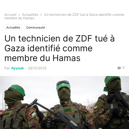
Accueil
Actualités
Un technicien de ZDF tué à Gaza identifié comme
membre du Hamas
Actualités
Communauté
Un technicien de ZDF tué à
Gaza identifié comme
membre du Hamas
0
Par
Ayyoub
-
28/10/2025