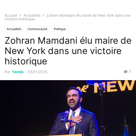
Accueil
Actualités
Zohran Mamdani élu maire de New York dans une
victoire historique
Actualités
Communauté
Politique
Zohran Mamdani élu maire de
New York dans une victoire
historique
0
Par
Yannis
-
05/11/2025