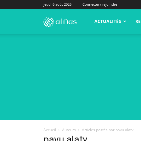
jeudi 6 août 2026
Connecter / rejoindre
alNas.fr
ACTUALITÉS
RE
Accueil
Auteurs
Articles postés par pavu alatv
pavu alatv