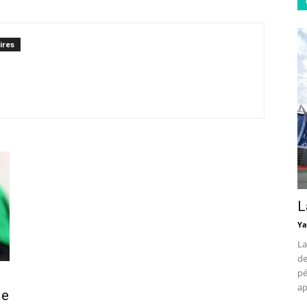
ires
L
Ya
La
de
pé
ap
le