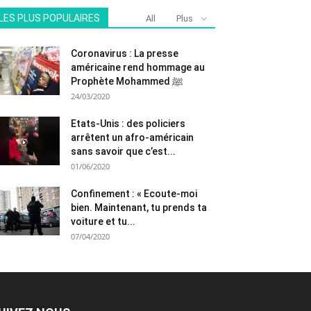
LES PLUS POPULAIRES
All
Plus
Coronavirus : La presse
américaine rend hommage au
Prophète Mohammed ﷺ
24/03/2020
Etats-Unis : des policiers
arrêtent un afro-américain
sans savoir que c’est...
01/06/2020
Confinement : « Ecoute-moi
bien. Maintenant, tu prends ta
voiture et tu...
07/04/2020