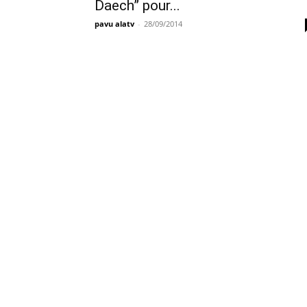
Daech” pour...
pavu alatv
-
28/09/2014