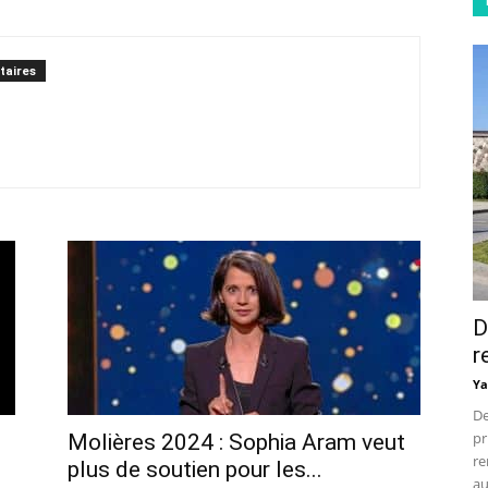
taires
D
r
Ya
De
pr
Molières 2024 : Sophia Aram veut
re
plus de soutien pour les...
au