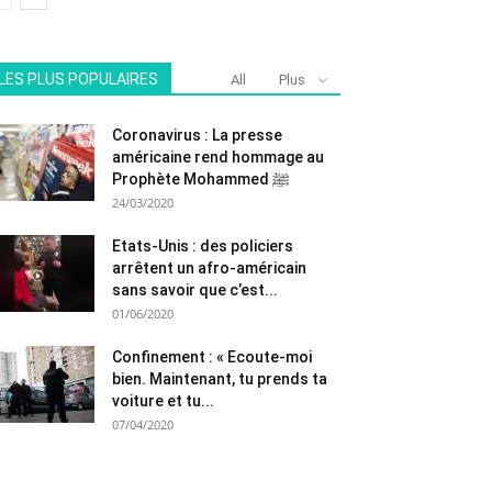
LES PLUS POPULAIRES
All
Plus
Coronavirus : La presse
américaine rend hommage au
Prophète Mohammed ﷺ
24/03/2020
Etats-Unis : des policiers
arrêtent un afro-américain
sans savoir que c’est...
01/06/2020
Confinement : « Ecoute-moi
bien. Maintenant, tu prends ta
voiture et tu...
07/04/2020