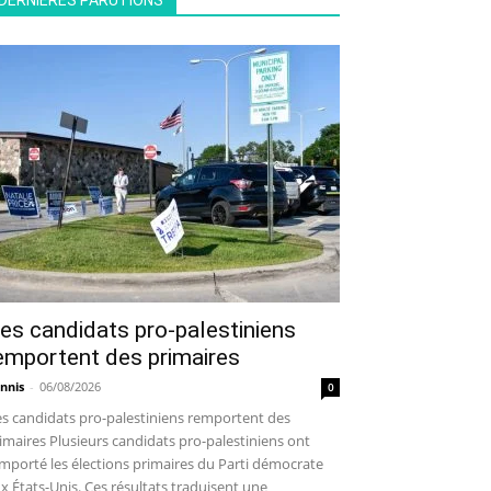
DERNIÈRES PARUTIONS
es candidats pro-palestiniens
emportent des primaires
nnis
-
06/08/2026
0
s candidats pro-palestiniens remportent des
imaires Plusieurs candidats pro-palestiniens ont
mporté les élections primaires du Parti démocrate
x États-Unis. Ces résultats traduisent une