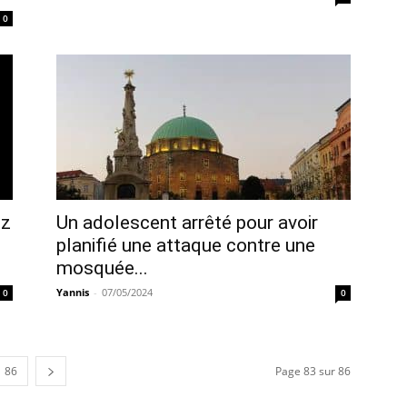
0
ez
Un adolescent arrêté pour avoir
planifié une attaque contre une
mosquée...
Yannis
-
07/05/2024
0
0
86
Page 83 sur 86