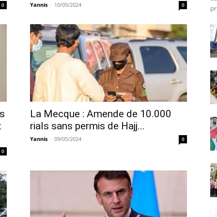
Yannis
-
10/05/2024
0
0
pr
es
La Mecque : Amende de 10.000
x
rials sans permis de Hajj...
Yannis
-
09/05/2024
0
0