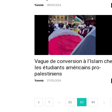
Yannis
-
08/05/2024
Vague de conversion à l’Islam ch
les étudiants américains pro-
palestiniens
Yannis
-
07/05/2024
...
...
1
82
83
84