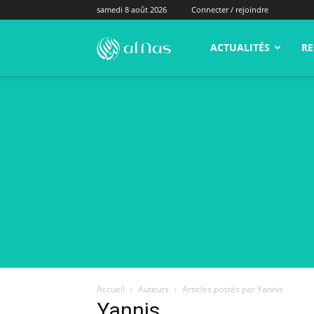
samedi 8 août 2026
Connecter / rejoindre
alNas.fr
ACTUALITÉS
RE
Accueil
Auteurs
Articles postés par Yannis
Yannis