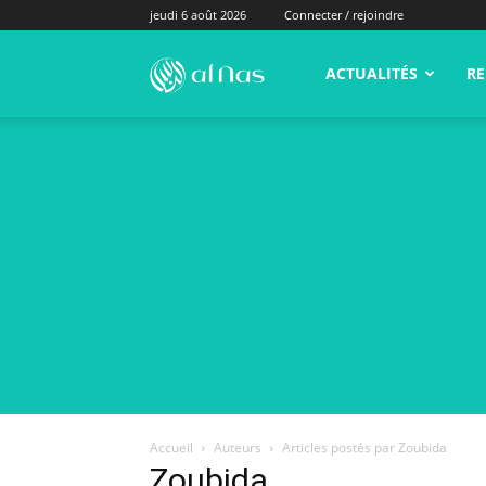
jeudi 6 août 2026
Connecter / rejoindre
alNas.fr
ACTUALITÉS
RE
Accueil
Auteurs
Articles postés par Zoubida
Zoubida