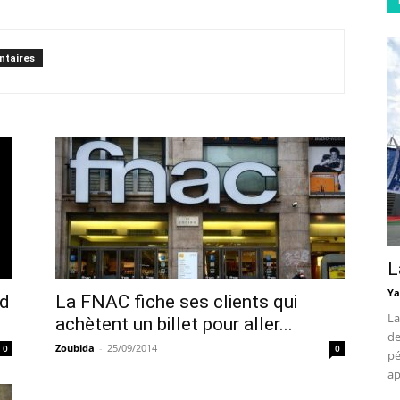
taires
L
Ya
nd
La FNAC fiche ses clients qui
La
achètent un billet pour aller...
de
Zoubida
-
25/09/2014
0
0
pé
ap