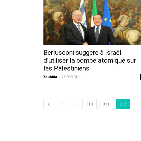
Berlusconi suggère à Israël
d’utiliser la bombe atomique sur
les Palestiniens
Zoubida
-
23/09/2014
...
1
310
311
312