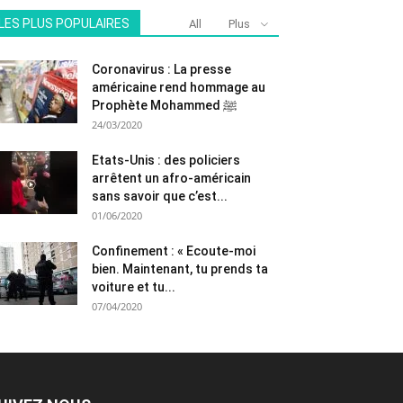
LES PLUS POPULAIRES
All
Plus
Coronavirus : La presse
américaine rend hommage au
Prophète Mohammed ﷺ
24/03/2020
Etats-Unis : des policiers
arrêtent un afro-américain
sans savoir que c’est...
01/06/2020
Confinement : « Ecoute-moi
bien. Maintenant, tu prends ta
voiture et tu...
07/04/2020