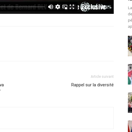
La
de
pé
ap
Article suivant
wa
Rappel sur la diversité
?