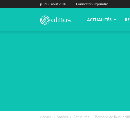
jeudi 6 août 2026
Connecter / rejoindre
alNas.fr
ACTUALITÉS
RE
Accueil
Vidéos
Actualités
Bernard de la Villard