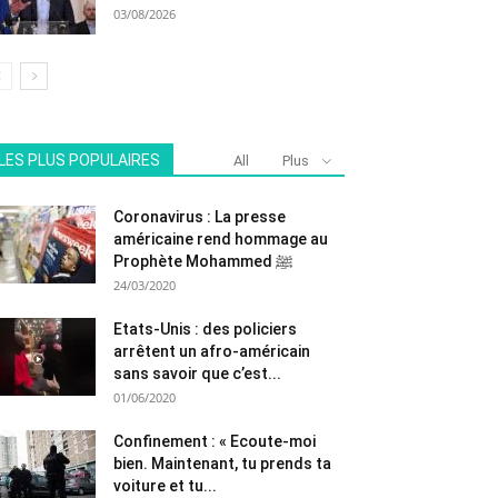
03/08/2026
LES PLUS POPULAIRES
All
Plus
Coronavirus : La presse
américaine rend hommage au
Prophète Mohammed ﷺ
24/03/2020
Etats-Unis : des policiers
arrêtent un afro-américain
sans savoir que c’est...
01/06/2020
Confinement : « Ecoute-moi
bien. Maintenant, tu prends ta
voiture et tu...