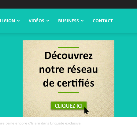
LIGION
VIDÉOS
BUSINESS
CONTACT
ière parle encore d’Islam dans Enquête exclusive