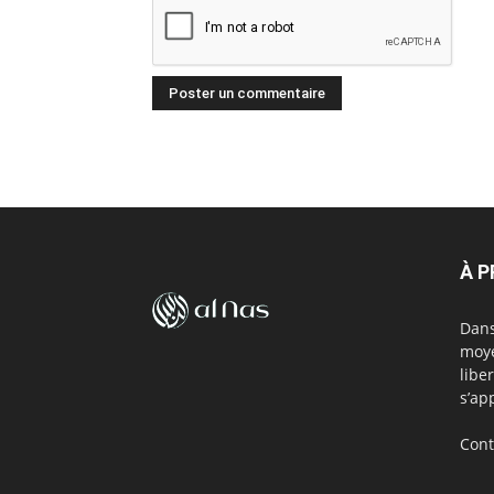
À 
Dans
moye
libe
s’ap
Cont