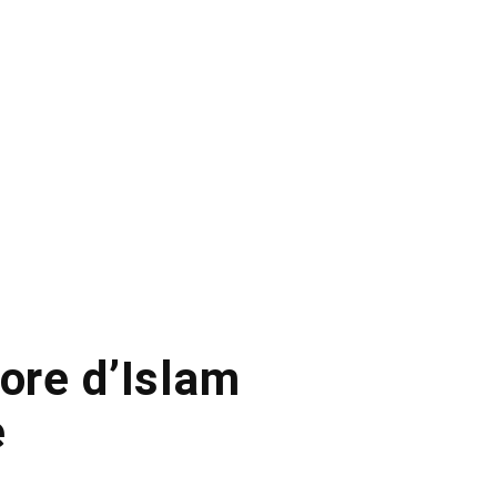
core d’Islam
e