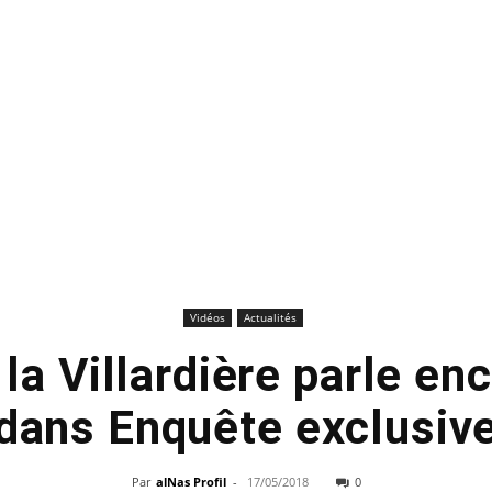
Vidéos
Actualités
la Villardière parle en
dans Enquête exclusiv
Par
alNas Profil
-
17/05/2018
0