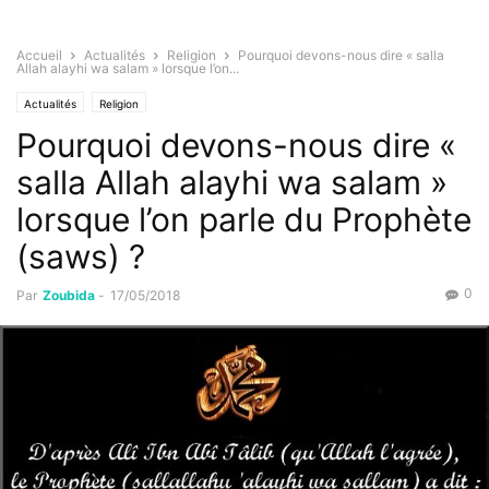
Accueil
Actualités
Religion
Pourquoi devons-nous dire « salla
Allah alayhi wa salam » lorsque l’on...
Actualités
Religion
Pourquoi devons-nous dire «
salla Allah alayhi wa salam »
lorsque l’on parle du Prophète
(saws) ?
0
Par
Zoubida
-
17/05/2018