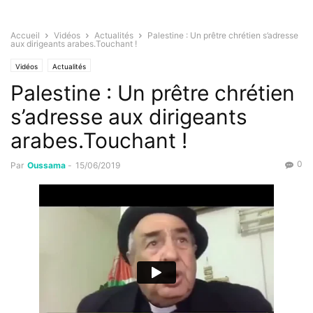
Accueil
Vidéos
Actualités
Palestine : Un prêtre chrétien s’adresse
aux dirigeants arabes.Touchant !
Vidéos
Actualités
Palestine : Un prêtre chrétien
s’adresse aux dirigeants
arabes.Touchant !
0
Par
Oussama
-
15/06/2019