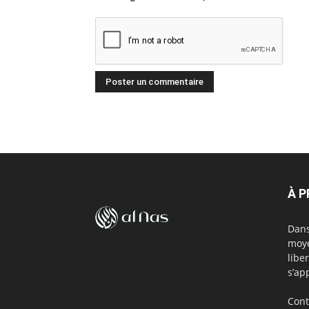
À 
Dans
moye
libe
s’ap
Cont