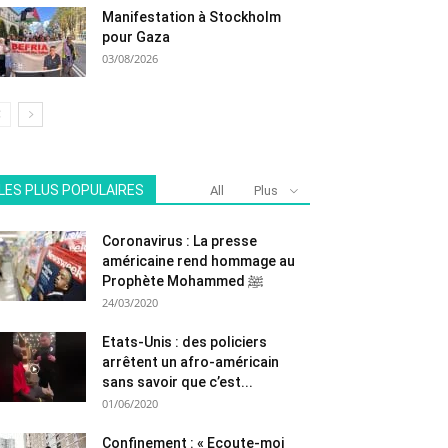
Manifestation à Stockholm
pour Gaza
03/08/2026
LES PLUS POPULAIRES
All
Plus
Coronavirus : La presse
américaine rend hommage au
Prophète Mohammed ﷺ
24/03/2020
Etats-Unis : des policiers
arrêtent un afro-américain
sans savoir que c’est...
01/06/2020
Confinement : « Ecoute-moi