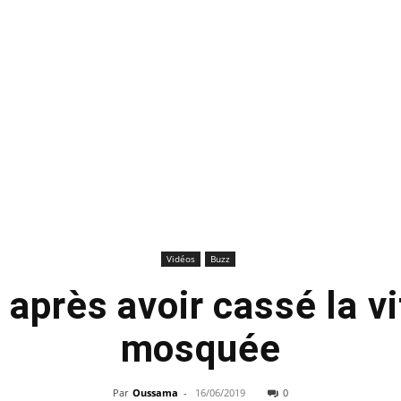
Vidéos
Buzz
e après avoir cassé la vi
mosquée
Par
Oussama
-
16/06/2019
0