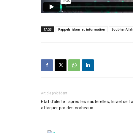
TAGS
Rappels_islam_et_information
SoubhanAlla
Article précédent
Etat d’alerte : après les sauterelles, Israël se fa
attaquer par des corbeaux