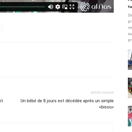
Ya
De
pr
re
h
au
pr
Article suivant
it
Un bébé de 8 jours est décédée après un simple
«bisou»