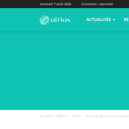
vendredi 7 août 2026
Connecter / rejoindre
alNas.fr
ACTUALITÉS
RE
Accueil
Vidéos
Buzz
Il se tue après avoir cassé