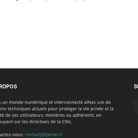
PROPOS
S
 un monde numérique et interconnecté alNas use de
ns techniques actuels pour protéger la Vie privée et la
rté de ses utilisateurs, membres ou adhérents, en
puyant sur les directives de la CNIL.
actez-nous:
contact[@]alnas.fr