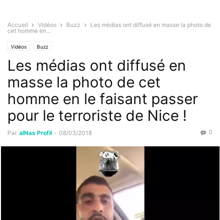
Accueil
Vidéos
Buzz
Les médias ont diffusé en masse la photo de
cet homme en...
Vidéos
Buzz
Les médias ont diffusé en
masse la photo de cet
homme en le faisant passer
pour le terroriste de Nice !
0
Par
alNas Profil
-
08/03/2018