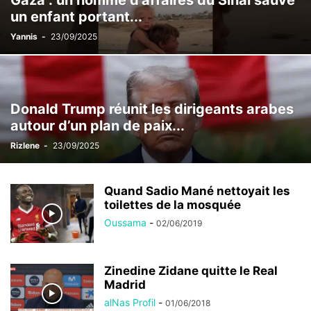
Gaza : un homme d’affaires du Sinaï sauve
un enfant portant...
Yannis
-
23/09/2025
Donald Trump réunit les dirigeants arabes
autour d’un plan de paix...
Rizlene
-
23/09/2025
Quand Sadio Mané nettoyait les
toilettes de la mosquée
Oussama
-
02/06/2019
Zinedine Zidane quitte le Real
Madrid
alNas Profil
-
01/06/2018