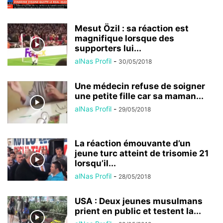
Mesut Özil : sa réaction est
magnifique lorsque des
supporters lui...
alNas Profil
-
30/05/2018
Une médecin refuse de soigner
une petite fille car sa maman...
alNas Profil
-
29/05/2018
La réaction émouvante d’un
jeune turc atteint de trisomie 21
lorsqu’il...
alNas Profil
-
28/05/2018
USA : Deux jeunes musulmans
prient en public et testent la...