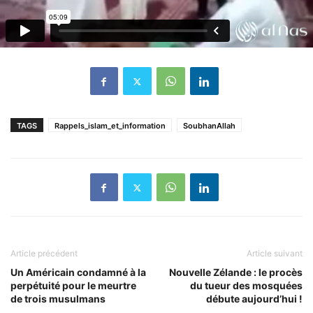
TAGS
Rappels_islam_et_information
SoubhanAllah
Article précédent
Article suivant
Un Américain condamné à la
Nouvelle Zélande : le procès
perpétuité pour le meurtre
du tueur des mosquées
de trois musulmans
débute aujourd’hui !