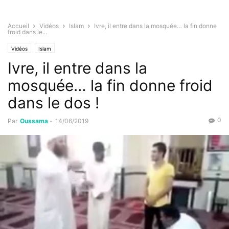
Accueil
Vidéos
Islam
Ivre, il entre dans la mosquée… la fin donne
froid dans le...
Vidéos
Islam
Ivre, il entre dans la
mosquée… la fin donne froid
dans le dos !
0
Par
Oussama
-
14/06/2019