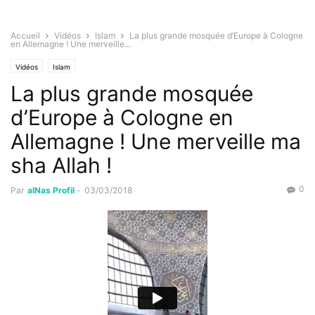
Accueil
Vidéos
Islam
La plus grande mosquée d’Europe à Cologne
en Allemagne ! Une merveille...
Vidéos
Islam
La plus grande mosquée
d’Europe à Cologne en
Allemagne ! Une merveille ma
sha Allah !
0
Par
alNas Profil
-
03/03/2018