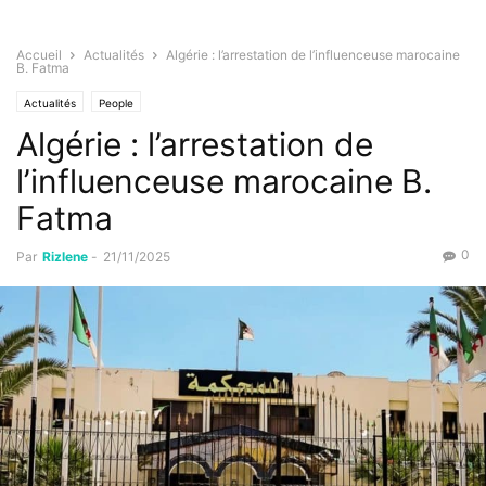
Accueil
Actualités
Algérie : l’arrestation de l’influenceuse marocaine
B. Fatma
Actualités
People
Algérie : l’arrestation de
l’influenceuse marocaine B.
Fatma
0
Par
Rizlene
-
21/11/2025