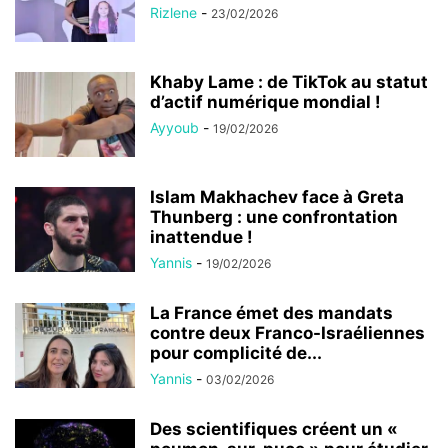
Rizlene
-
23/02/2026
Khaby Lame : de TikTok au statut
d’actif numérique mondial !
Ayyoub
-
19/02/2026
Islam Makhachev face à Greta
Thunberg : une confrontation
inattendue !
Yannis
-
19/02/2026
La France émet des mandats
contre deux Franco-Israéliennes
pour complicité de...
Yannis
-
03/02/2026
Des scientifiques créent un «