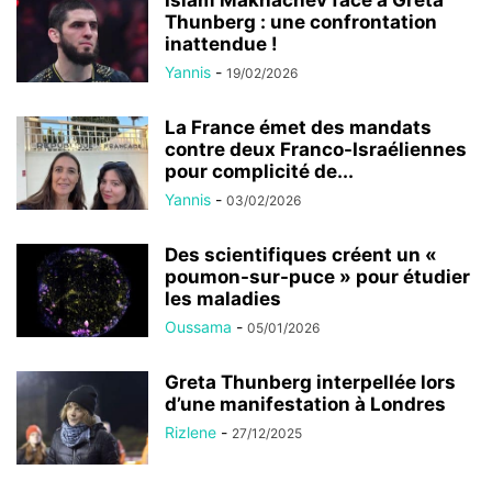
Islam Makhachev face à Greta
Thunberg : une confrontation
inattendue !
Yannis
-
19/02/2026
La France émet des mandats
contre deux Franco-Israéliennes
pour complicité de...
Yannis
-
03/02/2026
Des scientifiques créent un «
poumon-sur-puce » pour étudier
les maladies
Oussama
-
05/01/2026
Greta Thunberg interpellée lors
d’une manifestation à Londres
Rizlene
-
27/12/2025