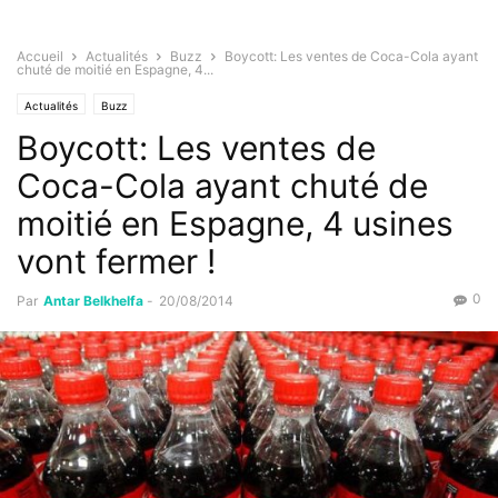
Accueil
Actualités
Buzz
Boycott: Les ventes de Coca-Cola ayant
chuté de moitié en Espagne, 4...
Actualités
Buzz
Boycott: Les ventes de
Coca-Cola ayant chuté de
moitié en Espagne, 4 usines
vont fermer !
0
Par
Antar Belkhelfa
-
20/08/2014