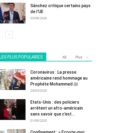
Sánchez critique certains pays
de l’UE
03/08/2026
LES PLUS POPULAIRES
All
Plus
Coronavirus : La presse
américaine rend hommage au
Prophète Mohammed ﷺ
24/03/2020
Etats-Unis : des policiers
arrêtent un afro-américain
sans savoir que c’est...
01/06/2020
Confinement : « Ecoute-moi