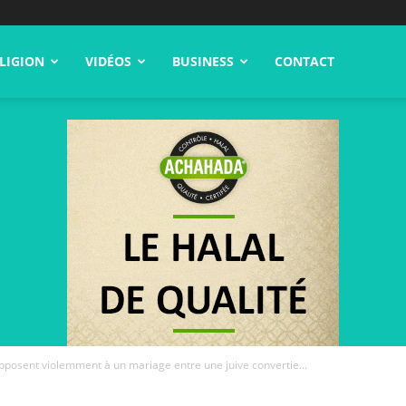
LIGION
VIDÉOS
BUSINESS
CONTACT
opposent violemment à un mariage entre une juive convertie...