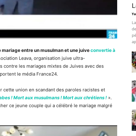
L
Ya
La
de
pé
ap
 mariage entre un musulman et une juive
convertie à
ociation Leava, organisation juive ultra-
es contre les mariages mixtes de Juives avec des
portent le média France24.
 cette union en scandant des paroles racistes et
abes ! Mort aux musulmans ! Mort aux chrétiens !
».
ncher ce jeune couple qui a célébré le mariage malgré