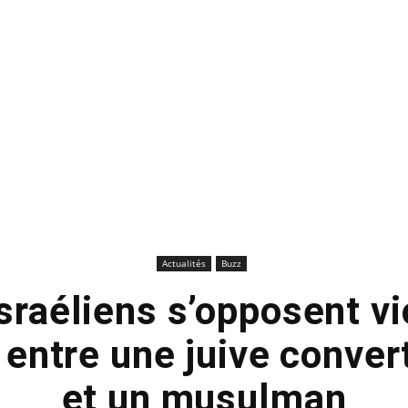
Actualités
Buzz
israéliens s’opposent v
entre une juive convert
et un musulman