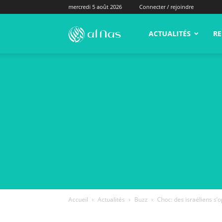
mercredi 5 août 2026
Connecter / rejoindre
alNas.fr
ACTUALITÉS
RE
Accueil
Actualités
Buzz
Choc: des israéliens s’