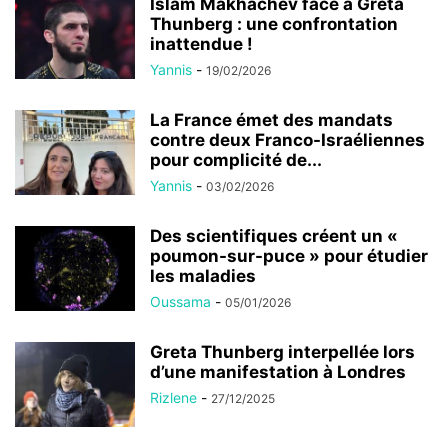
Islam Makhachev face à Greta
Thunberg : une confrontation
inattendue !
Yannis
-
19/02/2026
La France émet des mandats
contre deux Franco-Israéliennes
pour complicité de...
Yannis
-
03/02/2026
Des scientifiques créent un «
poumon-sur-puce » pour étudier
les maladies
Oussama
-
05/01/2026
Greta Thunberg interpellée lors
d’une manifestation à Londres
Rizlene
-
27/12/2025