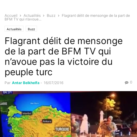
Accueil
Actualités
Buzz
Flagrant délit de mensonge de la part de
BFM TV qui n’avoue...
Actualités
Buzz
Flagrant délit de mensonge
de la part de BFM TV qui
n’avoue pas la victoire du
peuple turc
0
Par
Antar Belkhelfa
-
16/07/2016