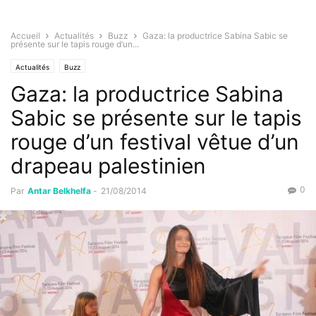
Accueil
Actualités
Buzz
Gaza: la productrice Sabina Sabic se
présente sur le tapis rouge d’un...
Actualités
Buzz
Gaza: la productrice Sabina
Sabic se présente sur le tapis
rouge d’un festival vêtue d’un
drapeau palestinien
0
Par
Antar Belkhelfa
-
21/08/2014