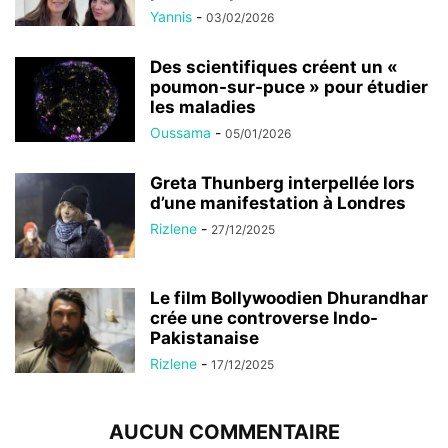
Yannis
-
03/02/2026
Des scientifiques créent un «
poumon-sur-puce » pour étudier
les maladies
Oussama
-
05/01/2026
Greta Thunberg interpellée lors
d’une manifestation à Londres
Rizlene
-
27/12/2025
Le film Bollywoodien Dhurandhar
crée une controverse Indo-
Pakistanaise
Rizlene
-
17/12/2025
AUCUN COMMENTAIRE