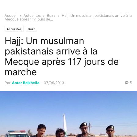
Accueil
Actualités
Buzz
Hajj: Un musulman pakistanais arrive à la
Mecque après 117 jours de...
Actualités
Buzz
Hajj: Un musulman
pakistanais arrive à la
Mecque après 117 jours de
marche
0
Par
Antar Belkhelfa
-
07/09/2013