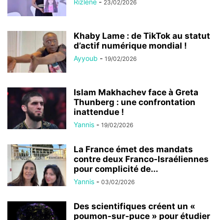
Rizlene
-
23/02/2026
Khaby Lame : de TikTok au statut
d’actif numérique mondial !
Ayyoub
-
19/02/2026
Islam Makhachev face à Greta
Thunberg : une confrontation
inattendue !
Yannis
-
19/02/2026
La France émet des mandats
contre deux Franco-Israéliennes
pour complicité de...
Yannis
-
03/02/2026
Des scientifiques créent un «
poumon-sur-puce » pour étudier