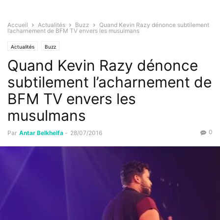
Accueil
Actualités
Buzz
Quand Kevin Razy dénonce subtilement
l’acharnement de BFM TV envers les musulmans
Actualités
Buzz
Quand Kevin Razy dénonce
subtilement l’acharnement de
BFM TV envers les
musulmans
0
Par
Antar Belkhelfa
-
28/07/2016