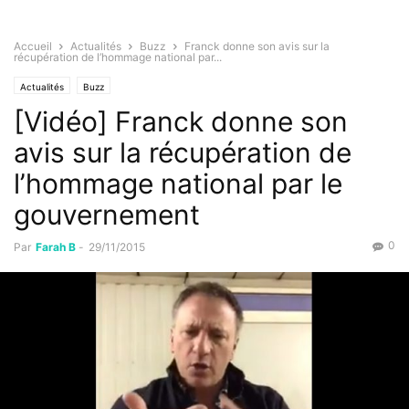
Accueil
Actualités
Buzz
Franck donne son avis sur la
récupération de l’hommage national par...
Actualités
Buzz
[Vidéo] Franck donne son
avis sur la récupération de
l’hommage national par le
gouvernement
0
Par
Farah B
-
29/11/2015