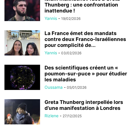
Thunberg : une confrontation
inattendue !
Yannis
-
19/02/2026
La France émet des mandats
contre deux Franco-Israéliennes
pour complicité de...
Yannis
-
03/02/2026
Des scientifiques créent un «
poumon-sur-puce » pour étudier
les maladies
Oussama
-
05/01/2026
Greta Thunberg interpellée lors
d’une manifestation à Londres
Rizlene
-
27/12/2025