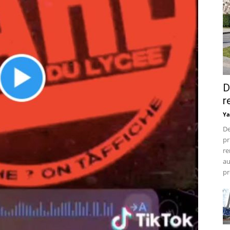
D
r
Ya
De
pr
re
au
pr