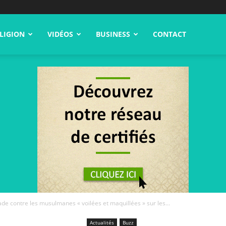
LIGION
VIDÉOS
BUSINESS
CONTACT
e contre les musulmanes « voilées et maquillées » sur les...
Actualités
Buzz