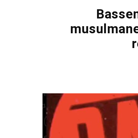
Bassem
musulmanes