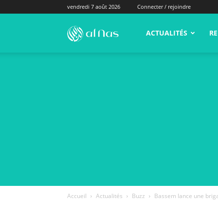
vendredi 7 août 2026
Connecter / rejoindre
alNas.fr
ACTUALITÉS
RE
Accueil
Actualités
Buzz
Bassem lance une brigad