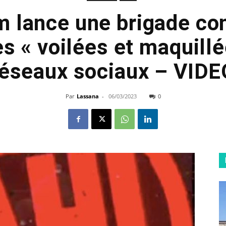
 lance une brigade con
 « voilées et maquillée
réseaux sociaux – VIDE
Par
Lassana
-
06/03/2023
0