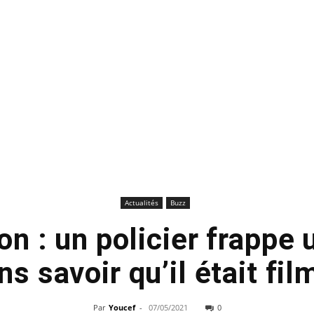
Actualités
Buzz
n : un policier frappe 
 savoir qu’il était fi
Par
Youcef
-
07/05/2021
0