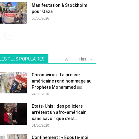
Manifestation à Stockholm
pour Gaza
03/08/2026
LES PLUS POPULAIRES
All
Plus
Coronavirus : La presse
américaine rend hommage au
Prophète Mohammed ﷺ
24/03/2020
Etats-Unis : des policiers
arrêtent un afro-américain
sans savoir que c’est...
01/06/2020
Confinement : « Ecoute-moi