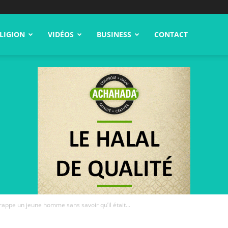
LIGION
VIDÉOS
BUSINESS
CONTACT
rappe un jeune homme sans savoir qu’il était...