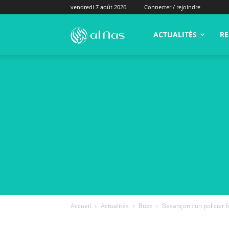
vendredi 7 août 2026
Connecter / rejoindre
alNas.fr
ACTUALITÉS
RE
Accueil
Actualités
Buzz
Besançon : un policier f