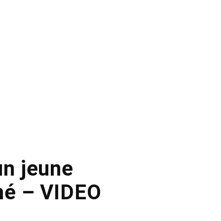
un jeune
lmé – VIDEO