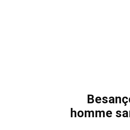
Besanço
homme sans