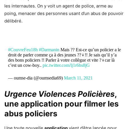
les internautes. On y voit un agent de police, arme au
poing, menacer des personnes usant d’un abus de pouvoir
délibéré.
#CouvreFeu18h
#Darmanin
Mais ?? Est-ce qu’un policier a le
droit de parler comme ça à des jeunes ??‍♀️!! Je sais qu’il y’a
des bons policiers !! Parler à votre collègue et vite ?‍♀️car là
c’est un cow-boy..
pic.twitter.com/lj1r6hs8jG
— oumse-dia (@oumsedia69)
March 11, 2021
Urgence Violences Policières
,
une application pour filmer les
abus policiers
Une toute nouvelle
application
vient d’être lancée pour