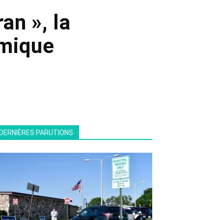
an », la
émique
DERNIÈRES PARUTIONS