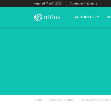
vendredi 7 août 2026
Connecter / rejoindre
alNas.fr
ACTUALITÉS
RE
Accueil
Actualités
Buzz
« Découvrez Jésus dans 