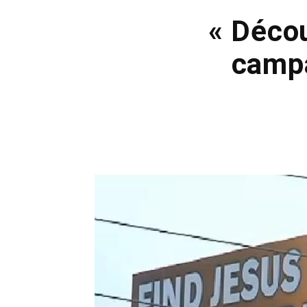
« Décou
campa