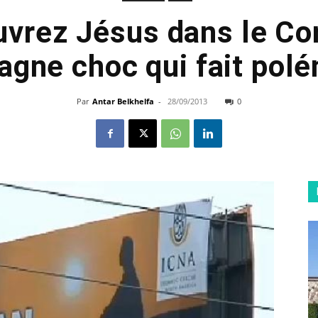
vrez Jésus dans le Cor
gne choc qui fait pol
Par
Antar Belkhelfa
-
28/09/2013
0