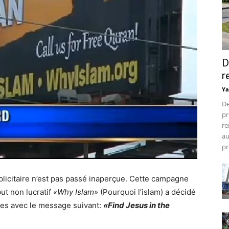
D
r
Ya
De
pr
re
au
pr
blicitaire n’est pas passé inaperçue. Cette campagne
ut non lucratif
«Why Islam»
(Pourquoi l’islam) a décidé
res avec le message suivant:
«Find Jesus in the