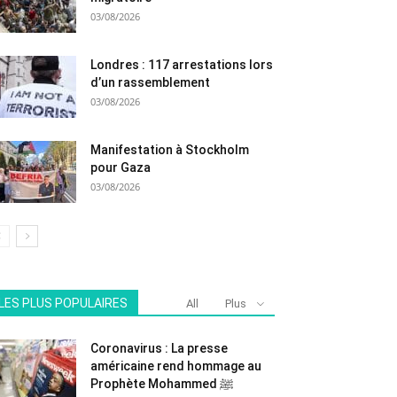
03/08/2026
Londres : 117 arrestations lors
d’un rassemblement
03/08/2026
Manifestation à Stockholm
pour Gaza
03/08/2026
LES PLUS POPULAIRES
All
Plus
Coronavirus : La presse
américaine rend hommage au
Prophète Mohammed ﷺ