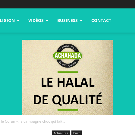
LIGION
VIDÉOS
BUSINESS
CONTACT
le Coran », la campagne choc qui fait...
Actualités
Buzz