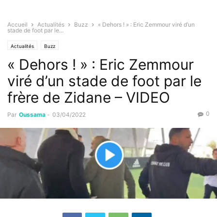
Accueil
Actualités
Buzz
« Dehors ! » : Eric Zemmour viré d’un
stade de foot par le...
Actualités
Buzz
« Dehors ! » : Eric Zemmour
viré d’un stade de foot par le
frère de Zidane – VIDEO
0
Par
Oussama
-
03/04/2022