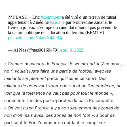
?? FLASH – Éric
#Zemmour
a été viré d’un terrain de futsal
appartenant à Zinédine
#Zidane
par Nourredine Zidane, le
frère du joueur. L’équipe du candidat n’aurait pas prévenu de
la nature politique de la location du terrain. (BFMTV)
pic.twitter.com/NdawX44OCp
— Al Nas (@nas06169479)
April 3, 2022
«
Comme beaucoup de Français le week-end, il
(Zemmour,
ndlr)
voulait juste faire une partie de football avec les
militants simplement parce qu’il aime ce sport. Des
millions de gens vont voter pour lui et on l’en empêche, on
voit que la tolérance ne vaut pas pour tout le monde
»,
commente l’un des porte-paroles du parti Reconquête.
«
On voit qu’en France, il y a non seulement des zones de
non droit mais aussi des zones de non foot
», a pour sa
part soufflé Eric Zemmour en quittant le complexe.