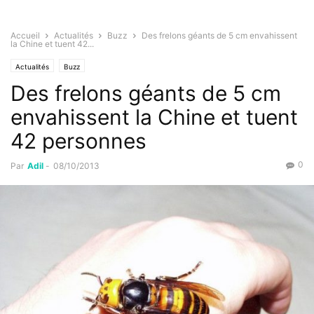
Accueil
Actualités
Buzz
Des frelons géants de 5 cm envahissent
la Chine et tuent 42...
Actualités
Buzz
Des frelons géants de 5 cm
envahissent la Chine et tuent
42 personnes
0
Par
Adil
-
08/10/2013