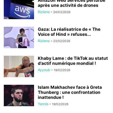
Amazon Web Services perturbé
après une activité de drones
Rizlene
-
24/03/2026
Gaza: La réalisatrice de « The
Voice of Hind » refuses...
Rizlene
-
23/02/2026
Khaby Lame : de TikTok au statut
d’actif numérique mondial !
Ayyoub
-
19/02/2026
Islam Makhachev face à Greta
Thunberg : une confrontation
inattendue !
Yannis
-
19/02/2026