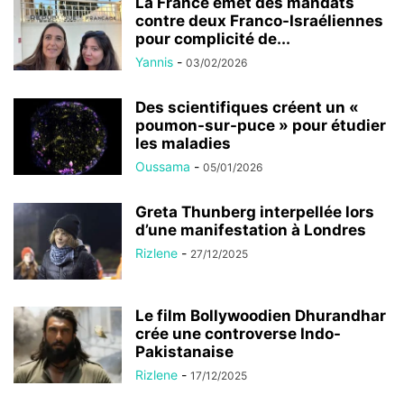
La France émet des mandats
contre deux Franco-Israéliennes
pour complicité de...
Yannis
-
03/02/2026
Des scientifiques créent un «
poumon-sur-puce » pour étudier
les maladies
Oussama
-
05/01/2026
Greta Thunberg interpellée lors
d’une manifestation à Londres
Rizlene
-
27/12/2025
Le film Bollywoodien Dhurandhar
crée une controverse Indo-
Pakistanaise
Rizlene
-
17/12/2025