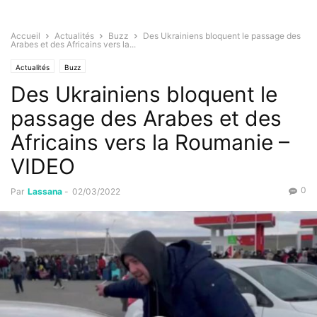
Accueil
Actualités
Buzz
Des Ukrainiens bloquent le passage des
Arabes et des Africains vers la...
Actualités
Buzz
Des Ukrainiens bloquent le
passage des Arabes et des
Africains vers la Roumanie –
VIDEO
0
Par
Lassana
-
02/03/2022